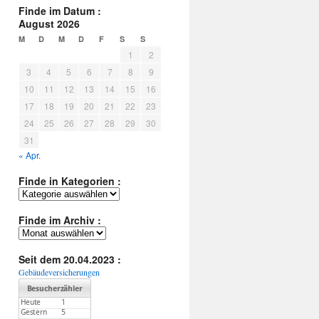
Finde im Datum :
August 2026
M
D
M
D
F
S
S
1
2
3
4
5
6
7
8
9
10
11
12
13
14
15
16
17
18
19
20
21
22
23
24
25
26
27
28
29
30
31
« Apr.
Finde in Kategorien :
Finde
in
Kategorien
Finde im Archiv :
:
Finde
im
Archiv
Seit dem 20.04.2023 :
:
Gebäudeversicherungen