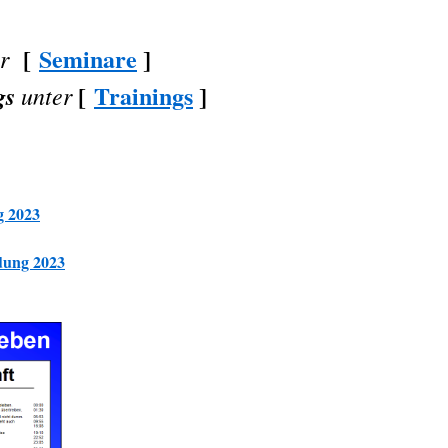
[
Seminare
]
er
[
Trainings
]
ngs
unter
g 2023
dung 2023