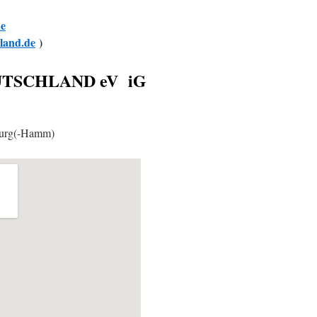
de
land.de
)
DEUTSCHLAND eV iG
rg(-Hamm)