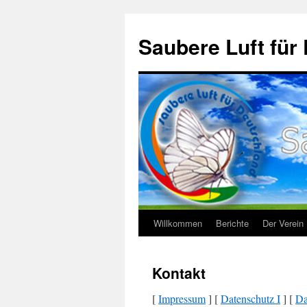
Saubere Luft f
Willkommen
Berichte
Der Verein
Zum
Inhalt
Kontakt
springen
[
Impressum
] [
Datenschutz I
] [
Da