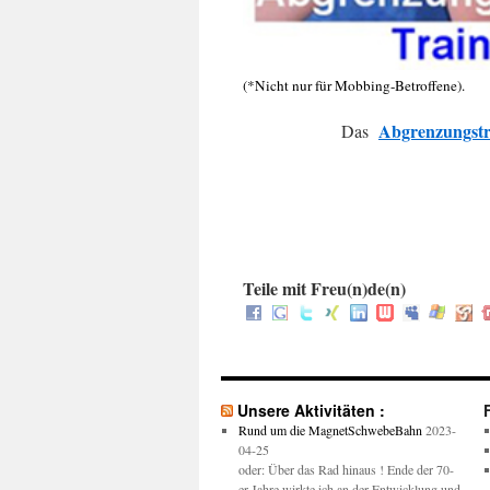
(*Nicht nur für Mobbing-Betroffene).
Abgrenzungstr
.
Das
.
Teile mit Freu(n)de(n)
Unsere Aktivitäten :
Rund um die MagnetSchwebeBahn
2023-
04-25
oder: Über das Rad hinaus ! Ende der 70-
er Jahre wirkte ich an der Entwicklung und