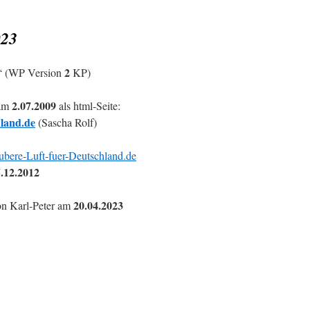
023
2
“ (WP Version
KP)
2.07.2009
 am
als html-Seite:
land.de
(Sascha Rolf)
ubere-Luft-fuer-Deutschland.de
5.12.2012
20.04.2023
on Karl-Peter am