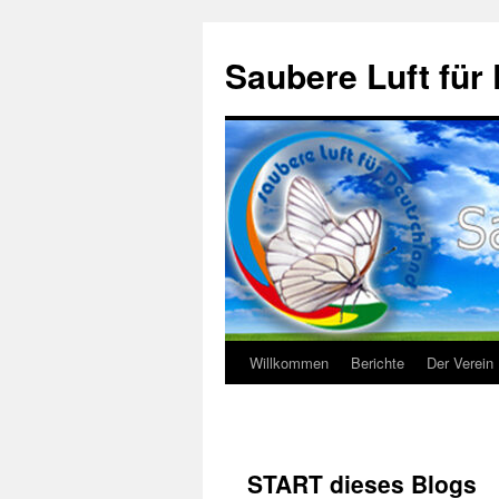
Saubere Luft f
Willkommen
Berichte
Der Verein
Zum
Inhalt
springen
START dieses Blogs