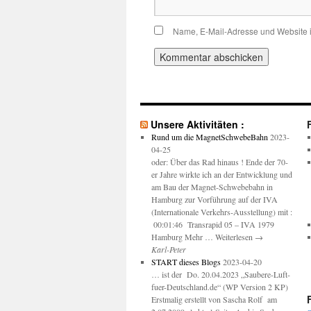
Name, E-Mail-Adresse und Website 
Unsere Aktivitäten :
Rund um die MagnetSchwebeBahn
2023-
04-25
oder: Über das Rad hinaus ! Ende der 70-
er Jahre wirkte ich an der Entwicklung und
am Bau der Magnet-Schwebebahn in
Hamburg zur Vorführung auf der IVA
(Internationale Verkehrs-Ausstellung) mit :
00:01:46 Transrapid 05 – IVA 1979
Hamburg Mehr … Weiterlesen →
Karl-Peter
START dieses Blogs
2023-04-20
… ist der Do. 20.04.2023 „Saubere-Luft-
fuer-Deutschland.de“ (WP Version 2 KP)
Erstmalig erstellt von Sascha Rolf am