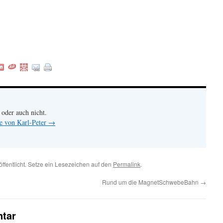
 oder auch nicht.
ge von Karl-Peter
→
öffentlicht. Setze ein Lesezeichen auf den
Permalink
.
Rund um die MagnetSchwebeBahn
→
tar