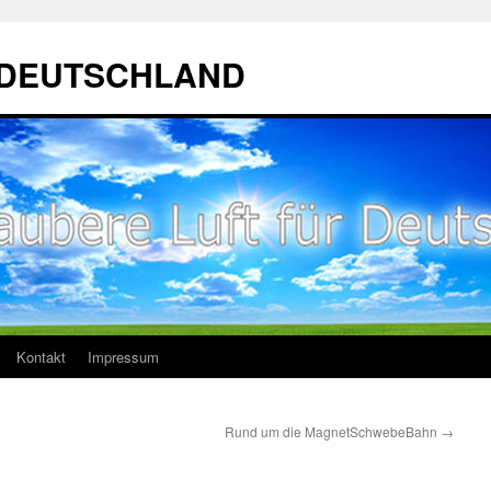
ür DEUTSCHLAND
Kontakt
Impressum
Rund um die MagnetSchwebeBahn
→