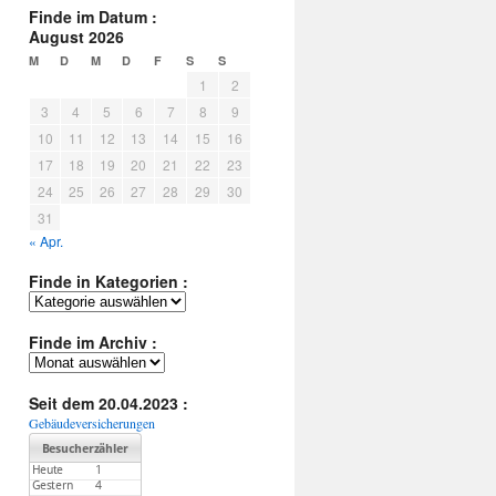
Finde im Datum :
August 2026
M
D
M
D
F
S
S
1
2
3
4
5
6
7
8
9
10
11
12
13
14
15
16
17
18
19
20
21
22
23
24
25
26
27
28
29
30
31
« Apr.
Finde in Kategorien :
Finde
in
Kategorien
Finde im Archiv :
:
Finde
im
Archiv
Seit dem 20.04.2023 :
:
Gebäudeversicherungen