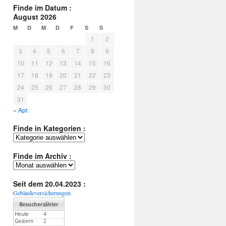
Finde im Datum :
August 2026
M
D
M
D
F
S
S
1
2
3
4
5
6
7
8
9
10
11
12
13
14
15
16
17
18
19
20
21
22
23
24
25
26
27
28
29
30
31
« Apr.
Finde in Kategorien :
Finde
in
Kategorien
Finde im Archiv :
:
Finde
im
Archiv
Seit dem 20.04.2023 :
:
Gebäudeversicherungen