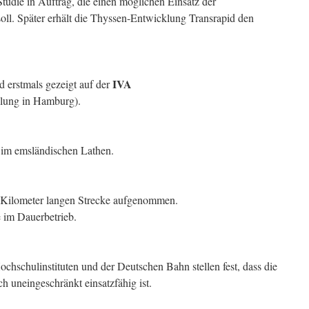
tudie in Auftrag, die einen möglichen Einsatz der
ll. Später erhält die Thyssen-Entwicklung Transrapid den
IVA
erstmals gezeigt auf der
llung in Hamburg).
 im emsländischen Lathen.
2 Kilometer langen Strecke aufgenommen.
e im Dauerbetrieb.
chschulinstituten und der Deutschen Bahn stellen fest, dass die
 uneingeschränkt einsatzfähig ist.