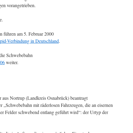
gen vorangetrieben.
e.
n führen am 5. Februar 2000
rapid-Verbindung in Deutschland
.
t die Schwebebahn
006
weiter.
aus Nortrup (Landkreis Osnabrück) beantragt
ner „Schwebebahn mit räderlosen Fahrzeugen, die an eisernen
er Felder schwebend entlang geführt wird“: der Urtyp der